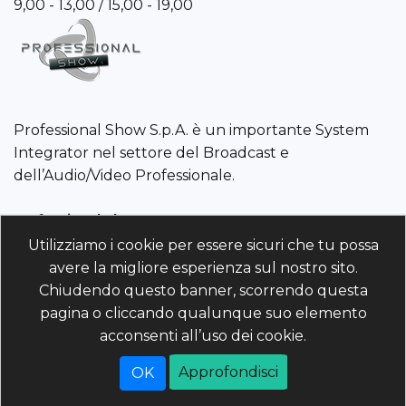
9,00 - 13,00 / 15,00 - 19,00
Professional Show S.p.A. è un importante System
Integrator nel settore del Broadcast e
dell’Audio/Video Professionale.
Professional Show S.p.A.
P.IVA/C.F./R.I. 01960110243 | REA PD-214568 Cod. Univoco
Utilizziamo i cookie per essere sicuri che tu possa
5RUO82D | Capitale Sociale 4.025.000 (i.v)
avere la migliore esperienza sul nostro sito.
Chiudendo questo banner, scorrendo questa
Powered by
nopCommerce
pagina o cliccando qualunque suo elemento
acconsenti all’uso dei cookie.
Copyright © 2026 professionalshow.com. Tutti i
diritti riservati
Approfondisci