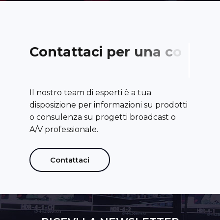
C
o
n
t
a
t
t
a
c
i
p
e
r
u
n
a
c
o
n
s
u
l
e
n
z
a
Il nostro team di esperti è a tua
disposizione per informazioni su prodotti
o consulenza su progetti broadcast o
A/V professionale.
Contattaci