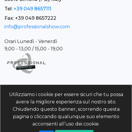
Tel:
+39 049 8657111
Fax: +39 049 8657222
info@professionalshow.com
Orari Lunedì - Venerdì
9,00 - 13,00 / 15,00 - 19,00
Professional Show S.p.A. è un importante System
Utilizziamo i cookie per essere sicuri che tu possa
Integrator nel settore del Broadcast e
avere la migliore esperienza sul nostro sito.
dell’Audio/Video Professionale.
Chiudendo questo banner, scorrendo questa
pagina o cliccando qualunque suo elemento
Professional Show S.p.A.
acconsenti all’uso dei cookie.
P.IVA/C.F./R.I. 01960110243 | REA PD-214568 Cod. Univoco
5RUO82D | Capitale Sociale 4.025.000 (i.v)