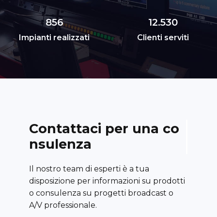
856
12.530
Impianti realizzati
Clienti serviti
C
o
n
t
a
t
t
a
c
i
p
e
r
u
n
a
c
o
n
s
u
l
e
n
z
a
Il nostro team di esperti è a tua
disposizione per informazioni su prodotti
o consulenza su progetti broadcast o
A/V professionale.