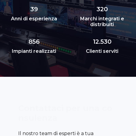
39
320
Anni di esperienza
Marchi integrati e
distribuiti
856
12.530
Impianti realizzati
Clienti serviti
C
o
n
t
a
t
t
a
c
i
p
e
r
u
n
a
c
o
n
s
u
l
e
Il nostro team di esperti è a tua