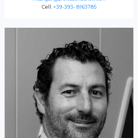
Cell:
+39-393- 8163785