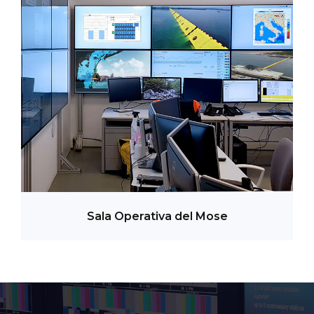
i
r
i
di
Sala Operativa del Mose