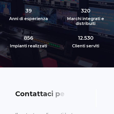
39
320
Anni di esperienza
Marchi integrati e
distribuiti
856
12.530
Impianti realizzati
Clienti serviti
C
o
n
t
a
t
t
a
c
i
p
e
r
u
n
a
c
o
n
s
u
l
e
n
z
a