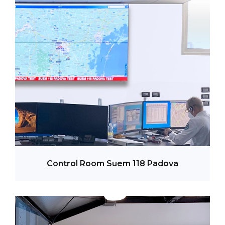
a
di
a
l
Control Room Suem 118 Padova