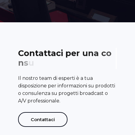
C
o
n
t
a
t
t
a
c
i
p
e
r
u
n
a
c
o
n
s
u
l
e
n
z
a
Il nostro team di esperti è a tua
disposizione per informazioni su prodotti
o consulenza su progetti broadcast o
A/V professionale.
Contattaci