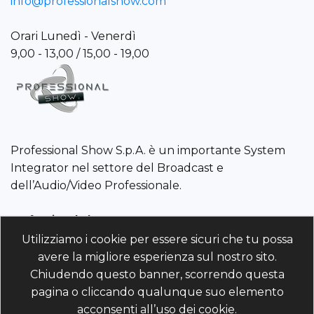
info@professionalshow.com
Orari Lunedì - Venerdì
9,00 - 13,00 / 15,00 - 19,00
Professional Show S.p.A. è un importante System
Integrator nel settore del Broadcast e
dell’Audio/Video Professionale.
Professional Show S.p.A.
P.IVA/C.F./R.I. 01960110243 | REA PD-214568 Cod. Univoco
Utilizziamo i cookie per essere sicuri che tu possa
5RUO82D | Capitale Sociale 4.025.000 (i.v)
avere la migliore esperienza sul nostro sito.
Chiudendo questo banner, scorrendo questa
Powered by
nopCommerce
pagina o cliccando qualunque suo elemento
acconsenti all’uso dei cookie.
Copyright © 2026 professionalshow.com. Tutti i