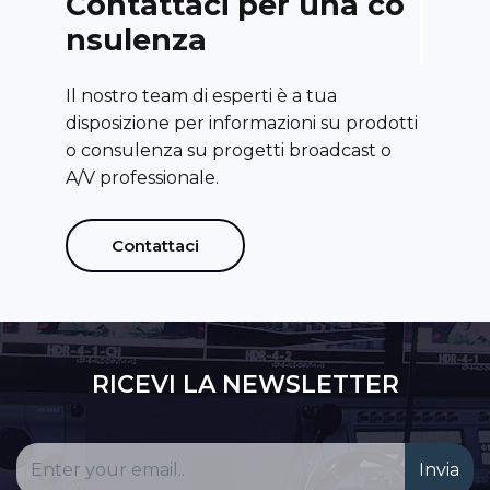
C
o
n
t
a
t
t
a
c
i
p
e
r
u
n
a
c
o
n
s
u
l
e
n
z
a
Il nostro team di esperti è a tua
disposizione per informazioni su prodotti
o consulenza su progetti broadcast o
A/V professionale.
Contattaci
RICEVI LA NEWSLETTER