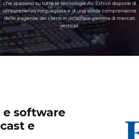
che spaziano su tutte le tecnologie AV, Extron dispone di
un'esperienza ineguagliata e di una solida comprensione
delle esigenze dei clienti in un'ampia gamma di mercati
verticali.
 e software
dcast e