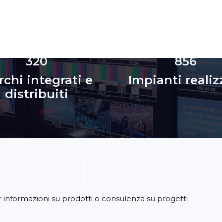
320
856
chi integrati e
Impianti realiz
distribuiti
c
o
n
s
u
l
e
n
z
a
er informazioni su prodotti o consulenza su progetti