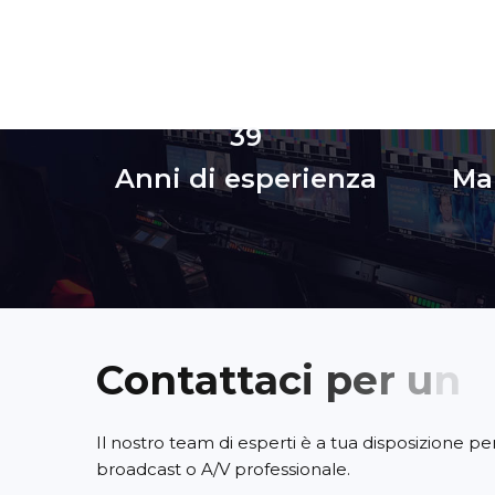
39
Anni di esperienza
Mar
C
o
n
t
a
t
t
a
c
i
p
e
r
u
n
a
Il nostro team di esperti è a tua disposizione p
broadcast o A/V professionale.