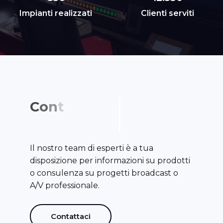
Impianti realizzati
Clienti serviti
C
o
n
t
a
t
t
a
c
i
p
e
r
u
n
a
c
Il nostro team di esperti è a tua
disposizione per informazioni su prodotti
o consulenza su progetti broadcast o
A/V professionale.
Contattaci