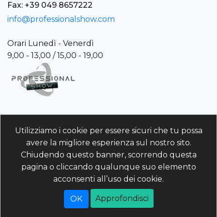
Fax: +39 049 8657222
info@professionalshow.com
Orari Lunedì - Venerdì
9,00 - 13,00 / 15,00 - 19,00
Professional Show S.p.A. è un importante System
Utilizziamo i cookie per essere sicuri che tu possa
Integrator nel settore del Broadcast e
avere la migliore esperienza sul nostro sito.
dell’Audio/Video Professionale.
Chiudendo questo banner, scorrendo questa
pagina o cliccando qualunque suo elemento
Professional Show S.p.A.
acconsenti all’uso dei cookie.
P.IVA/C.F./R.I. 01960110243 | REA PD-214568 Cod. Univoco
5RUO82D | Capitale Sociale 4.025.000 (i.v)
Approfondisci
Powered by
nopCommerce