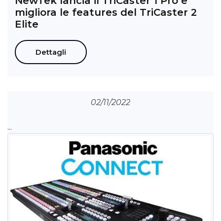
NewTek lancia il TriCaster 1 Pro e
migliora le features del TriCaster 2
Elite
Dettagli
02/11/2022
...