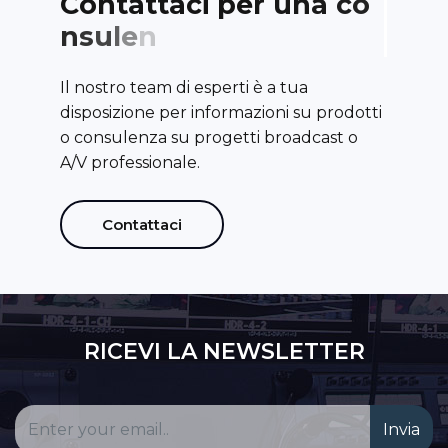
C
o
n
t
a
t
t
a
c
i
p
e
r
u
n
a
c
o
n
s
u
l
e
n
z
a
Il nostro team di esperti è a tua
disposizione per informazioni su prodotti
o consulenza su progetti broadcast o
A/V professionale.
Contattaci
RICEVI LA NEWSLETTER