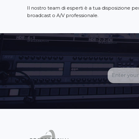
Il nostro team di esperti è a tua disposizione p
broadcast o A/V professionale.