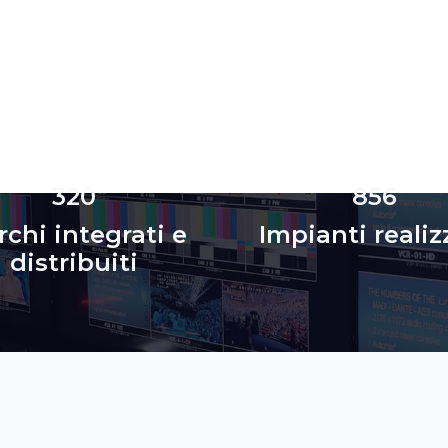
320
856
chi integrati e
Impianti realiz
distribuiti
c
o
n
s
u
l
e
n
z
a