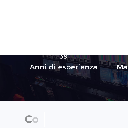
39
Anni di esperienza
Mar
C
o
n
t
a
t
t
a
c
i
p
e
r
u
n
a