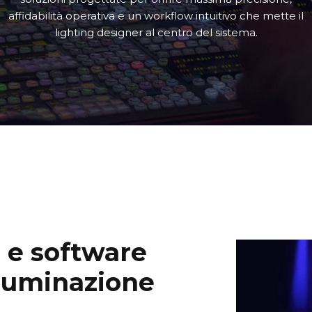
affidabilità operativa e un workflow intuitivo che mette il
lighting designer al centro del sistema.
 e software
illuminazione