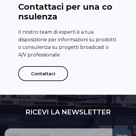
C
o
n
t
a
t
t
a
c
i
p
e
r
u
n
a
c
o
n
s
u
l
e
n
z
a
Il nostro team di esperti è a tua
disposizione per informazioni su prodotti
o consulenza su progetti broadcast o
A/V professionale.
Contattaci
RICEVI LA NEWSLETTER