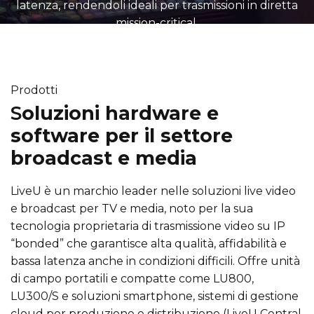
latenza, rendendoli ideali per trasmissioni in diretta
mission-critical.
Prodotti
S
oluzioni hardware e
software per il settore
broadcast e media
LiveU è un marchio leader nelle soluzioni live video
e broadcast per TV e media, noto per la sua
tecnologia proprietaria di trasmissione video su IP
“bonded” che garantisce alta qualità, affidabilità e
bassa latenza anche in condizioni difficili. Offre unità
di campo portatili e compatte come LU800,
LU300/S e soluzioni smartphone, sistemi di gestione
cloud per produzione e distribuzione (LiveU Central,